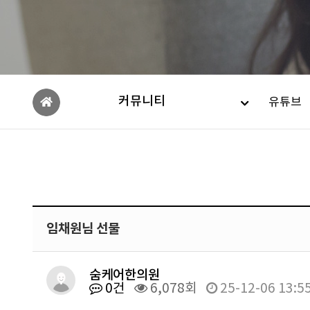
커뮤니티
유튜브
임채원님 선물
숨케어한의원
0건
6,078회
25-12-06 13:5