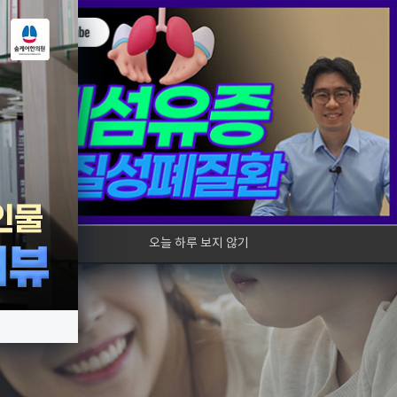
원소개
기침
기관지
코
오늘 하루 보지 않기